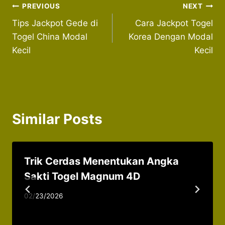
Post
PREVIOUS
NEXT
Tips Jackpot Gede di
Cara Jackpot Togel
navigation
Togel China Modal
Korea Dengan Modal
Kecil
Kecil
Similar Posts
Trik Cerdas Menentukan Angka
Sakti Togel Magnum 4D
02/23/2026