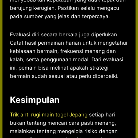
berujung kerugian. Pastikan selalu mengacu
pada sumber yang jelas dan terpercaya.
Evaluasi diri secara berkala juga diperlukan.
Catat hasil permainan harian untuk mengetahui
kebiasaan bermain, frekuensi menang dan
kalah, serta penggunaan modal. Dari evaluasi
ini, pemain bisa melihat apakah strategi
bermain sudah sesuai atau perlu diperbaiki.
Kesimpulan
Trik anti rugi main togel Jepang
setiap hari
bukan tentang mencari cara pasti menang,
melainkan tentang mengelola risiko dengan