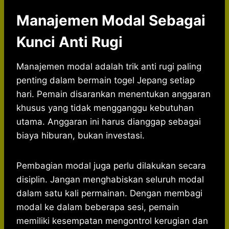
Manajemen Modal Sebagai
Kunci Anti Rugi
Manajemen modal adalah trik anti rugi paling
penting dalam bermain togel Jepang setiap
hari. Pemain disarankan menentukan anggaran
khusus yang tidak mengganggu kebutuhan
utama. Anggaran ini harus dianggap sebagai
biaya hiburan, bukan investasi.
Pembagian modal juga perlu dilakukan secara
disiplin. Jangan menghabiskan seluruh modal
dalam satu kali permainan. Dengan membagi
modal ke dalam beberapa sesi, pemain
memiliki kesempatan mengontrol kerugian dan