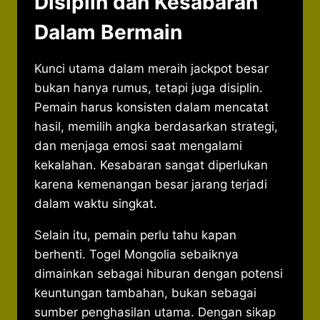
Disiplin dan Kesabaran
Dalam Bermain
Kunci utama dalam meraih jackpot besar
bukan hanya rumus, tetapi juga disiplin.
Pemain harus konsisten dalam mencatat
hasil, memilih angka berdasarkan strategi,
dan menjaga emosi saat mengalami
kekalahan. Kesabaran sangat diperlukan
karena kemenangan besar jarang terjadi
dalam waktu singkat.
Selain itu, pemain perlu tahu kapan
berhenti. Togel Mongolia sebaiknya
dimainkan sebagai hiburan dengan potensi
keuntungan tambahan, bukan sebagai
sumber penghasilan utama. Dengan sikap