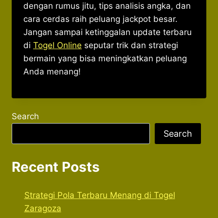
dengan rumus jitu, tips analisis angka, dan
cara cerdas raih peluang jackpot besar.
Jangan sampai ketinggalan update terbaru
di
Togel Online
seputar trik dan strategi
bermain yang bisa meningkatkan peluang
Anda menang!
Search
Search
Recent Posts
Strategi Pola Terbaru Menang di Togel
Zaragoza