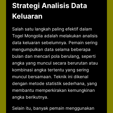
Strategi Analisis Data
Keluaran
Salah satu langkah paling efektif dalam
Togel Mongolia adalah melakukan analisis
data keluaran sebelumnya. Pemain sering
mengumpulkan data selama beberapa
bulan dan mencari pola berulang, seperti
angka yang muncul secara berurutan atau
kombinasi angka tertentu yang sering
muncul bersamaan. Teknik ini dikenal
dengan metode statistik sederhana, yang
membantu memperkirakan kemungkinan
angka berikutnya.
Selain itu, banyak pemain menggunakan