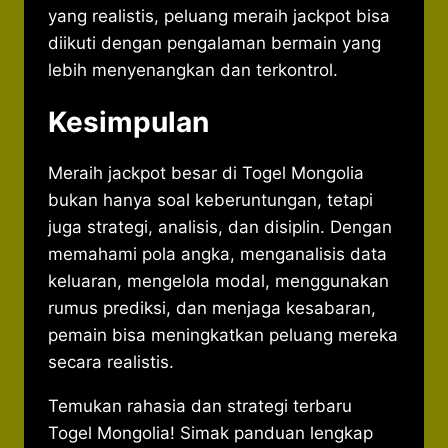
yang realistis, peluang meraih jackpot bisa
diikuti dengan pengalaman bermain yang
lebih menyenangkan dan terkontrol.
Kesimpulan
Meraih jackpot besar di Togel Mongolia
bukan hanya soal keberuntungan, tetapi
juga strategi, analisis, dan disiplin. Dengan
memahami pola angka, menganalisis data
keluaran, mengelola modal, menggunakan
rumus prediksi, dan menjaga kesabaran,
pemain bisa meningkatkan peluang mereka
secara realistis.
Temukan rahasia dan strategi terbaru
Togel Mongolia! Simak panduan lengkap