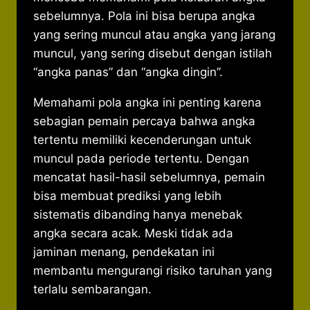
sebelumnya. Pola ini bisa berupa angka
yang sering muncul atau angka yang jarang
muncul, yang sering disebut dengan istilah
“angka panas” dan “angka dingin”.
Memahami pola angka ini penting karena
sebagian pemain percaya bahwa angka
tertentu memiliki kecenderungan untuk
muncul pada periode tertentu. Dengan
mencatat hasil-hasil sebelumnya, pemain
bisa membuat prediksi yang lebih
sistematis dibanding hanya menebak
angka secara acak. Meski tidak ada
jaminan menang, pendekatan ini
membantu mengurangi risiko taruhan yang
terlalu sembarangan.