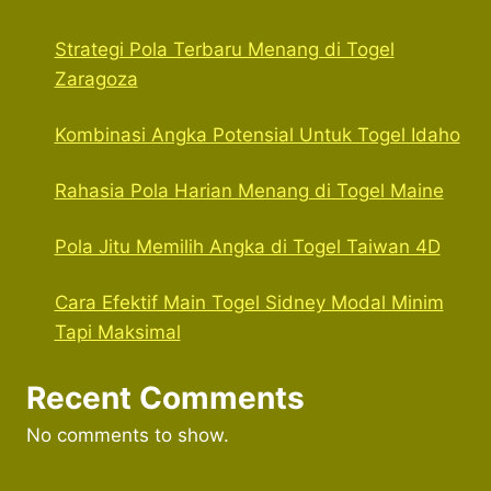
Strategi Pola Terbaru Menang di Togel
Zaragoza
Kombinasi Angka Potensial Untuk Togel Idaho
Rahasia Pola Harian Menang di Togel Maine
Pola Jitu Memilih Angka di Togel Taiwan 4D
Cara Efektif Main Togel Sidney Modal Minim
Tapi Maksimal
Recent Comments
No comments to show.