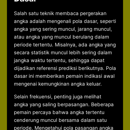
Salah satu teknik membaca pergerakan
angka adalah mengenali pola dasar, seperti
angka yang sering muncul, jarang muncul,
atau angka yang muncul berulang dalam
periode tertentu. Misalnya, ada angka yang
secara statistik muncul lebih sering dalam
jangka waktu tertentu, sehingga dapat
dijadikan referensi prediksi berikutnya. Pola
dasar ini memberikan pemain indikasi awal
mengenai kemungkinan angka keluar.
Selain frekuensi, penting juga melihat
angka yang saling berpasangan. Beberapa
pemain percaya bahwa angka tertentu
cenderung muncul bersama dalam satu
periode. Mengetahui pola pasangan angka