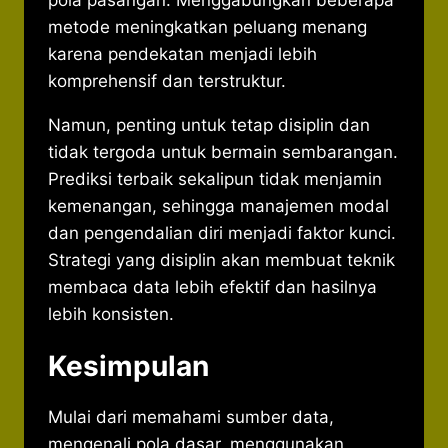
pola pasangan. Menggabungkan beberapa
metode meningkatkan peluang menang
karena pendekatan menjadi lebih
komprehensif dan terstruktur.
Namun, penting untuk tetap disiplin dan
tidak tergoda untuk bermain sembarangan.
Prediksi terbaik sekalipun tidak menjamin
kemenangan, sehingga manajemen modal
dan pengendalian diri menjadi faktor kunci.
Strategi yang disiplin akan membuat teknik
membaca data lebih efektif dan hasilnya
lebih konsisten.
Kesimpulan
Mulai dari memahami sumber data,
mengenali pola dasar, menggunakan