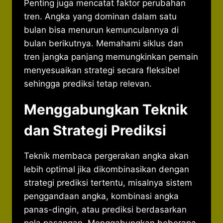
Penting juga mencatat faktor perubahan
tren. Angka yang dominan dalam satu
bulan bisa menurun kemunculannya di
bulan berikutnya. Memahami siklus dan
tren jangka panjang memungkinkan pemain
menyesuaikan strategi secara fleksibel
sehingga prediksi tetap relevan.
Menggabungkan Teknik
dan Strategi Prediksi
Teknik membaca pergerakan angka akan
lebih optimal jika dikombinasikan dengan
strategi prediksi tertentu, misalnya sistem
penggandaan angka, kombinasi angka
panas-dingin, atau prediksi berdasarkan