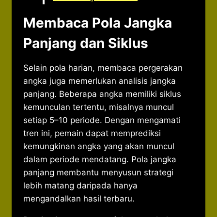
Membaca Pola Jangka
Panjang dan Siklus
Selain pola harian, membaca pergerakan
angka juga memerlukan analisis jangka
panjang. Beberapa angka memiliki siklus
kemunculan tertentu, misalnya muncul
setiap 5–10 periode. Dengan mengamati
tren ini, pemain dapat memprediksi
kemungkinan angka yang akan muncul
dalam periode mendatang. Pola jangka
panjang membantu menyusun strategi
lebih matang daripada hanya
mengandalkan hasil terbaru.