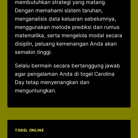
membutuhkan strategi yang matang.
Dengan memahami sistem taruhan,
menganalisis data keluaran sebelumnya,
menggunakan metode prediksi dan rumus
matematika, serta mengelola modal secara
disiplin, peluang kemenangan Anda akan
semakin tinggi.
Selalu bermain secara bertanggung jawab
agar pengalaman Anda di togel Carolina
Day tetap menyenangkan dan
menguntungkan.
TOGEL ONLINE