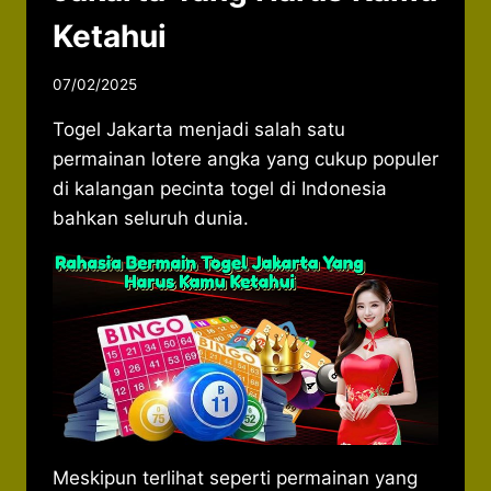
Ketahui
07/02/2025
Togel Jakarta menjadi salah satu
permainan lotere angka yang cukup populer
di kalangan pecinta togel di Indonesia
bahkan seluruh dunia.
Meskipun terlihat seperti permainan yang