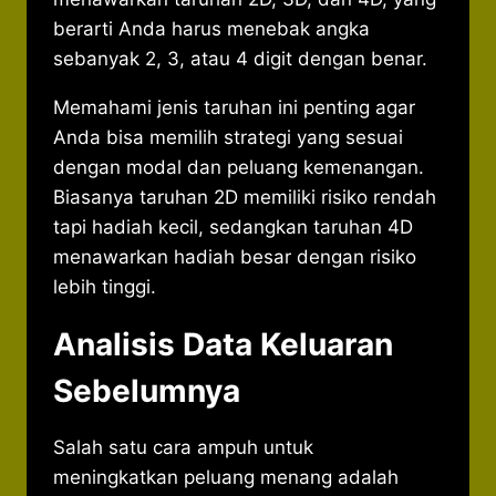
berarti Anda harus menebak angka
sebanyak 2, 3, atau 4 digit dengan benar.
Memahami jenis taruhan ini penting agar
Anda bisa memilih strategi yang sesuai
dengan modal dan peluang kemenangan.
Biasanya taruhan 2D memiliki risiko rendah
tapi hadiah kecil, sedangkan taruhan 4D
menawarkan hadiah besar dengan risiko
lebih tinggi.
Analisis Data Keluaran
Sebelumnya
Salah satu cara ampuh untuk
meningkatkan peluang menang adalah