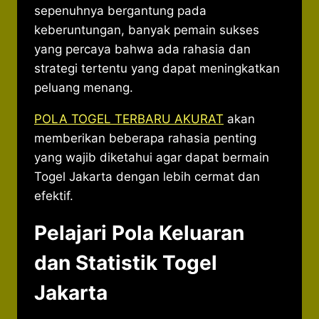
sepenuhnya bergantung pada
keberuntungan, banyak pemain sukses
yang percaya bahwa ada rahasia dan
strategi tertentu yang dapat meningkatkan
peluang menang.
POLA TOGEL TERBARU AKURAT
akan
memberikan beberapa rahasia penting
yang wajib diketahui agar dapat bermain
Togel Jakarta dengan lebih cermat dan
efektif.
Pelajari Pola Keluaran
dan Statistik Togel
Jakarta