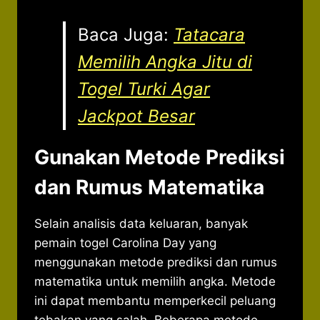
Baca Juga:
Tatacara
Memilih Angka Jitu di
Togel Turki Agar
Jackpot Besar
Gunakan Metode Prediksi
dan Rumus Matematika
Selain analisis data keluaran, banyak
pemain togel Carolina Day yang
menggunakan metode prediksi dan rumus
matematika untuk memilih angka. Metode
ini dapat membantu memperkecil peluang