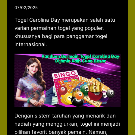
07/02/2025
Togel Carolina Day merupakan salah satu
varian permainan togel yang populer,
khususnya bagi para penggemar togel
internasional.
Dengan sistem taruhan yang menarik dan
hadiah yang menggiurkan, togel ini menjadi
pilihan favorit banyak pemain. Namun,