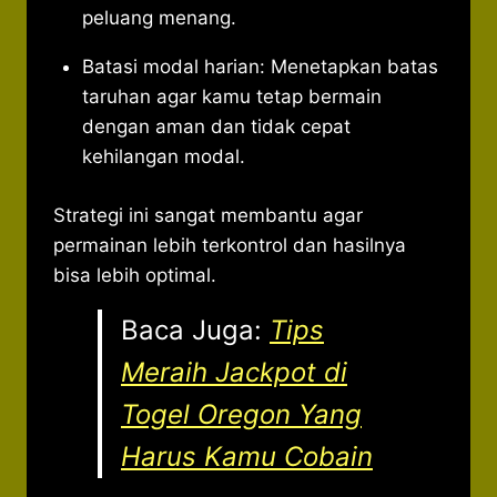
peluang menang.
Batasi modal harian: Menetapkan batas
taruhan agar kamu tetap bermain
dengan aman dan tidak cepat
kehilangan modal.
Strategi ini sangat membantu agar
permainan lebih terkontrol dan hasilnya
bisa lebih optimal.
Baca Juga:
Tips
Meraih Jackpot di
Togel Oregon Yang
Harus Kamu Cobain