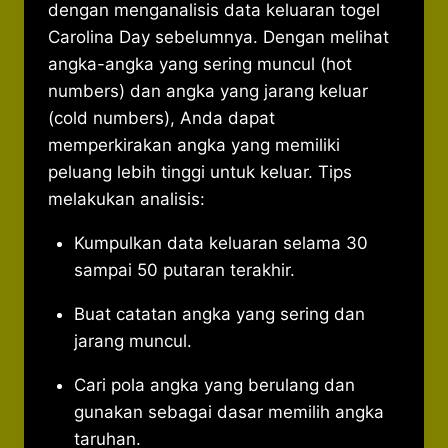
dengan menganalisis data keluaran togel
Carolina Day sebelumnya. Dengan melihat
angka-angka yang sering muncul (hot
numbers) dan angka yang jarang keluar
(cold numbers), Anda dapat
memperkirakan angka yang memiliki
peluang lebih tinggi untuk keluar. Tips
melakukan analisis:
Kumpulkan data keluaran selama 30
sampai 50 putaran terakhir.
Buat catatan angka yang sering dan
jarang muncul.
Cari pola angka yang berulang dan
gunakan sebagai dasar memilih angka
taruhan.