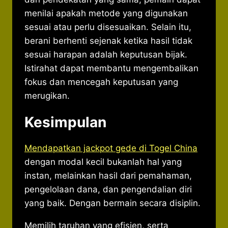
menilai apakah metode yang digunakan
sesuai atau perlu disesuaikan. Selain itu,
berani berhenti sejenak ketika hasil tidak
sesuai harapan adalah keputusan bijak.
Istirahat dapat membantu mengembalikan
fokus dan mencegah keputusan yang
merugikan.
Kesimpulan
Mendapatkan jackpot gede di Togel China
dengan modal kecil bukanlah hal yang
instan, melainkan hasil dari pemahaman,
pengelolaan dana, dan pengendalian diri
yang baik. Dengan bermain secara disiplin.
Memilih taruhan yang efisien, serta