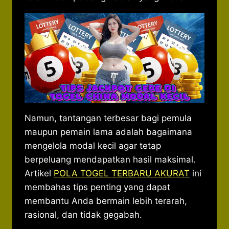
Namun, tantangan terbesar bagi pemula
maupun pemain lama adalah bagaimana
mengelola modal kecil agar tetap
berpeluang mendapatkan hasil maksimal.
Artikel
POLA TOGEL TERBARU AKURAT
ini
membahas tips penting yang dapat
membantu Anda bermain lebih terarah,
rasional, dan tidak gegabah.