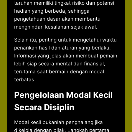
taruhan memiliki tingkat risiko dan potensi
hadiah yang berbeda, sehingga
pengetahuan dasar akan membantu
menghindari kesalahan sejak awal.
Selain itu, penting untuk mengetahui waktu
penarikan hasil dan aturan yang berlaku.
Informasi yang jelas akan membuat pemain
lebih siap secara mental dan finansial,
terutama saat bermain dengan modal
terbatas.
Pengelolaan Modal Kecil
Secara Disiplin
Modal kecil bukanlah penghalang jika
dikelola dengan bijak. Langkah pertama