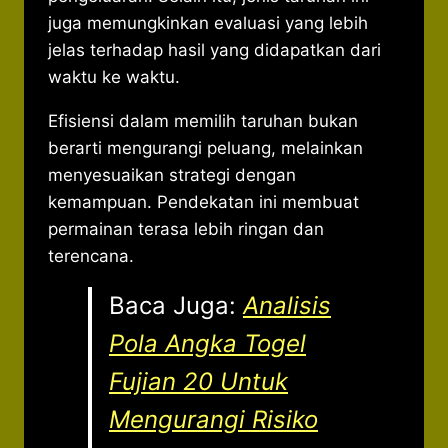
juga memungkinkan evaluasi yang lebih
jelas terhadap hasil yang didapatkan dari
waktu ke waktu.
Efisiensi dalam memilih taruhan bukan
berarti mengurangi peluang, melainkan
menyesuaikan strategi dengan
kemampuan. Pendekatan ini membuat
permainan terasa lebih ringan dan
terencana.
Baca Juga:
Analisis
Pola Angka Togel
Fujian 20 Untuk
Mengurangi Risiko