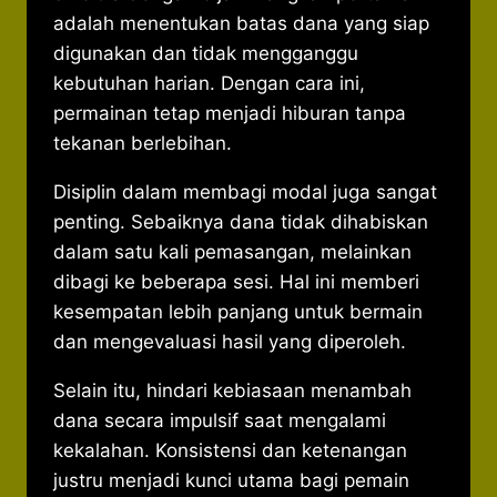
adalah menentukan batas dana yang siap
digunakan dan tidak mengganggu
kebutuhan harian. Dengan cara ini,
permainan tetap menjadi hiburan tanpa
tekanan berlebihan.
Disiplin dalam membagi modal juga sangat
penting. Sebaiknya dana tidak dihabiskan
dalam satu kali pemasangan, melainkan
dibagi ke beberapa sesi. Hal ini memberi
kesempatan lebih panjang untuk bermain
dan mengevaluasi hasil yang diperoleh.
Selain itu, hindari kebiasaan menambah
dana secara impulsif saat mengalami
kekalahan. Konsistensi dan ketenangan
justru menjadi kunci utama bagi pemain