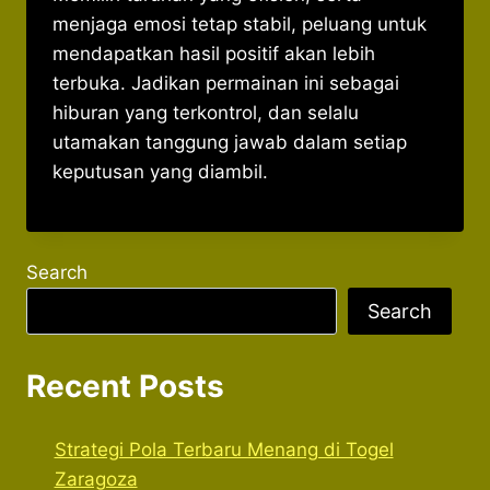
menjaga emosi tetap stabil, peluang untuk
mendapatkan hasil positif akan lebih
terbuka. Jadikan permainan ini sebagai
hiburan yang terkontrol, dan selalu
utamakan tanggung jawab dalam setiap
keputusan yang diambil.
Search
Search
Recent Posts
Strategi Pola Terbaru Menang di Togel
Zaragoza