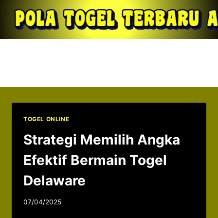
Skip
to
content
Strategi Jitu Bermain
Togel Delaware
TOGEL ONLINE
Strategi Memilih Angka
Efektif Bermain Togel
Delaware
07/04/2025