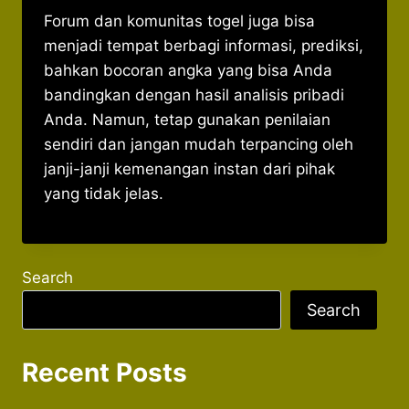
Forum dan komunitas togel juga bisa
menjadi tempat berbagi informasi, prediksi,
bahkan bocoran angka yang bisa Anda
bandingkan dengan hasil analisis pribadi
Anda. Namun, tetap gunakan penilaian
sendiri dan jangan mudah terpancing oleh
janji-janji kemenangan instan dari pihak
yang tidak jelas.
Search
Search
Recent Posts