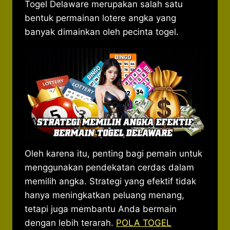
Togel Delaware merupakan salah satu
bentuk permainan lotere angka yang
banyak dimainkan oleh pecinta togel.
Oleh karena itu, penting bagi pemain untuk
menggunakan pendekatan cerdas dalam
memilih angka. Strategi yang efektif tidak
hanya meningkatkan peluang menang,
tetapi juga membantu Anda bermain
dengan lebih terarah.
POLA TOGEL