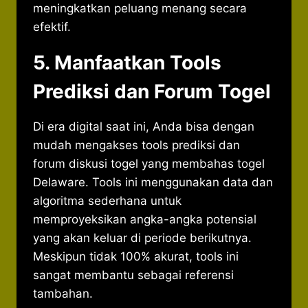
meningkatkan peluang menang secara
efektif.
5. Manfaatkan Tools
Prediksi dan Forum Togel
Di era digital saat ini, Anda bisa dengan
mudah mengakses tools prediksi dan
forum diskusi togel yang membahas togel
Delaware. Tools ini menggunakan data dan
algoritma sederhana untuk
memproyeksikan angka-angka potensial
yang akan keluar di periode berikutnya.
Meskipun tidak 100% akurat, tools ini
sangat membantu sebagai referensi
tambahan.