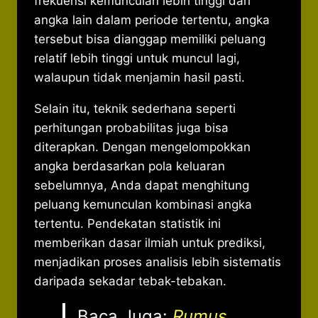
frekuensi kemunculan lebih tinggi dari
angka lain dalam periode tertentu, angka
tersebut bisa dianggap memiliki peluang
relatif lebih tinggi untuk muncul lagi,
walaupun tidak menjamin hasil pasti.
Selain itu, teknik sederhana seperti
perhitungan probabilitas juga bisa
diterapkan. Dengan mengelompokkan
angka berdasarkan pola keluaran
sebelumnya, Anda dapat menghitung
peluang kemunculan kombinasi angka
tertentu. Pendekatan statistik ini
memberikan dasar ilmiah untuk prediksi,
menjadikan proses analisis lebih sistematis
daripada sekadar tebak-tebakan.
Baca Juga:
Rumus