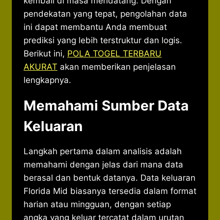
kembali di masa mendatang. Dengan
pendekatan yang tepat, pengolahan data
ini dapat membantu Anda membuat
prediksi yang lebih terstruktur dan logis.
Berikut ini,
POLA TOGEL TERBARU
AKURAT
akan memberikan penjelasan
lengkapnya.
Memahami Sumber Data
Keluaran
Langkah pertama dalam analisis adalah
memahami dengan jelas dari mana data
berasal dan bentuk datanya. Data keluaran
Florida Mid biasanya tersedia dalam format
harian atau mingguan, dengan setiap
angka yang keluar tercatat dalam urutan