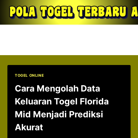
Skip
to
content
Pasaran Togel Florida
Mid
TOGEL ONLINE
Cara Mengolah Data
Keluaran Togel Florida
Mid Menjadi Prediksi
Akurat