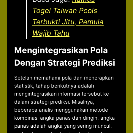
Togel Taiwan Pools
Terbukti Jitu, Pemula
Wajib Tahu
Mengintegrasikan Pola
Dengan Strategi Prediksi
Setelah memahami pola dan menerapkan
statistik, tahap berikutnya adalah
mengintegrasikan informasi tersebut ke
dalam strategi prediksi. Misalnya,
beberapa analis menggunakan metode
kombinasi angka panas dan dingin, angka
panas adalah angka yang sering muncul,