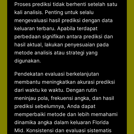
Proses prediksi tidak berhenti setelah satu
kali analisis. Penting untuk selalu
mengevaluasi hasil prediksi dengan data
keluaran terbaru. Apabila terdapat
perbedaan signifikan antara prediksi dan
hasil aktual, lakukan penyesuaian pada
metode analisis atau strategi yang
digunakan.
Pendekatan evaluasi berkelanjutan
membantu meningkatkan akurasi prediksi
dari waktu ke waktu. Dengan rutin
meninjau pola, frekuensi angka, dan hasil
prediksi sebelumnya, Anda dapat
memperbaiki metode dan lebih memahami
dinamika angka dalam keluaran Florida
Mid. Konsistensi dan evaluasi sistematis