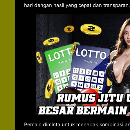
hari dengan hasil yang cepat dan transparan.
Pemain diminta untuk menebak kombinasi ang