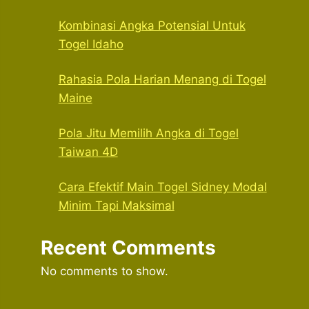
Kombinasi Angka Potensial Untuk
Togel Idaho
Rahasia Pola Harian Menang di Togel
Maine
Pola Jitu Memilih Angka di Togel
Taiwan 4D
Cara Efektif Main Togel Sidney Modal
Minim Tapi Maksimal
Recent Comments
No comments to show.