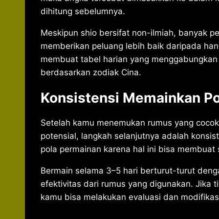
dihitung sebelumnya.
Meskipun shio bersifat non-ilmiah, banyak p
memberikan peluang lebih baik daripada han
membuat tabel harian yang menggabungkan
berdasarkan zodiak Cina.
Konsistensi Memainkan P
Setelah kamu menemukan rumus yang cocok
potensial, langkah selanjutnya adalah konsis
pola permainan karena hal ini bisa membuat 
Bermain selama 3–5 hari berturut-turut de
efektivitas dari rumus yang digunakan. Jika 
kamu bisa melakukan evaluasi dan modifika